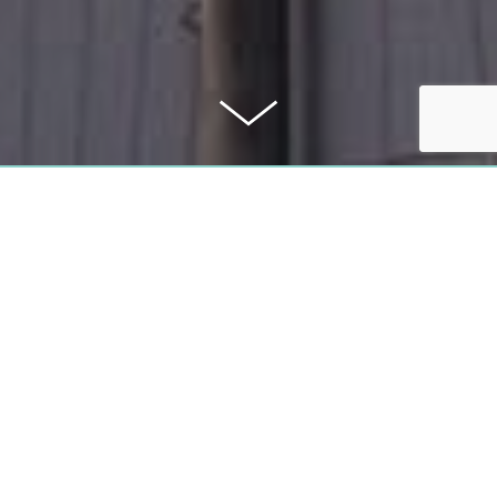
KAUFPREIS
Auf Anfrage
PROVISION
2,38%
Alle Angaben erfolgten nach bestem Wissen. Irrtum und Zwischenverkauf 
Der Käufer zahlt im Erfolgsfall an die Firma Rabitz Property Consulting, Peter
Käufer-Maklerprovision in Höhe von 2,38% inkl. 19% MwSt.. Die Provision e