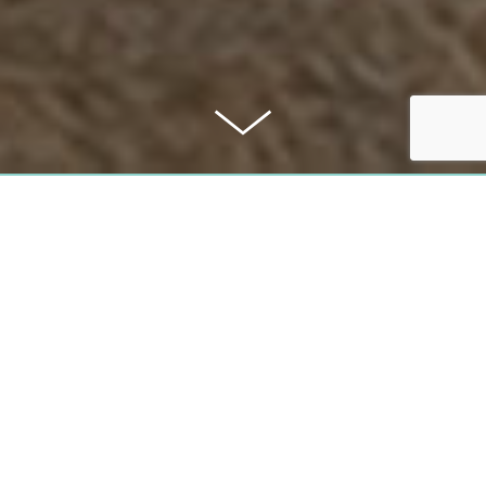
KAUFPREIS
699.000€
PROVISION
provisionsfrei
Alle Angaben erfolgten nach bestem Wissen. Irrtum und Zwischenverkauf 
Dieses Exposé ist eine Vorinformation; als Rechtsgrundlage gilt allein d